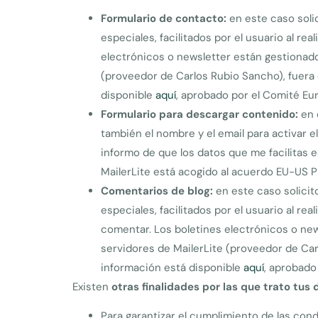
Formulario de contacto:
en este caso solic
especiales, facilitados por el usuario al rea
electrónicos o newsletter están gestionados
(proveedor de Carlos Rubio Sancho), fuera 
disponible
aquí
, aprobado por el Comité Eu
Formulario para descargar contenido:
en 
también el nombre y el email para activar el
informo de que los datos que me facilitas e
MailerLite está acogido al acuerdo EU-US P
Comentarios de blog:
en este caso solicito
especiales, facilitados por el usuario al re
comentar. Los boletines electrónicos o new
servidores de MailerLite (proveedor de Carl
información está disponible
aquí
, aprobado
Existen
otras finalidades por las que trato tus
Para garantizar el cumplimiento de las cond