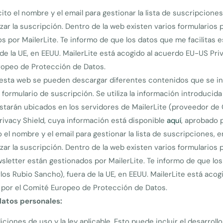
ito el nombre y el email para gestionar la lista de suscripcione
lizar la suscripción. Dentro de la web existen varios formularios 
 por MailerLite. Te informo de que los datos que me facilitas e
de la UE, en EEUU. MailerLite está acogido al acuerdo EU-US Pri
ropeo de Protección de Datos.
esta web se pueden descargar diferentes contenidos que se inc
 formulario de suscripción. Se utiliza la información introducida
starán ubicados en los servidores de MailerLite (proveedor de C
rivacy Shield, cuya información está disponible
aquí
, aprobado 
 el nombre y el email para gestionar la lista de suscripciones, 
alizar la suscripción. Dentro de la web existen varios formularios
sletter están gestionados por MailerLite. Te informo de que los
os Rubio Sancho), fuera de la UE, en EEUU. MailerLite está acog
 por el Comité Europeo de Protección de Datos.
 datos personales:
iciones de uso y la ley aplicable. Esto puede incluir el desarro