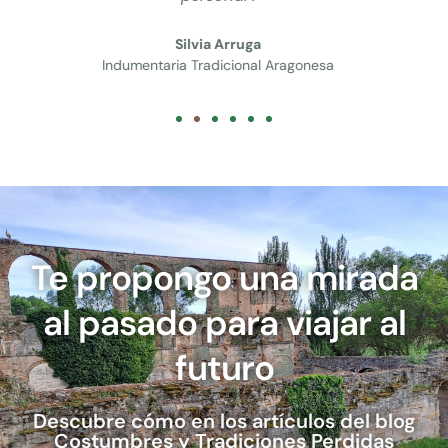
Casa Rural Arenaria
nesa
Te propongo una mirada
al pasado para viajar al
futuro
Descubre cómo en los artículos del blog
Costumbres y Tradiciones Perdidas