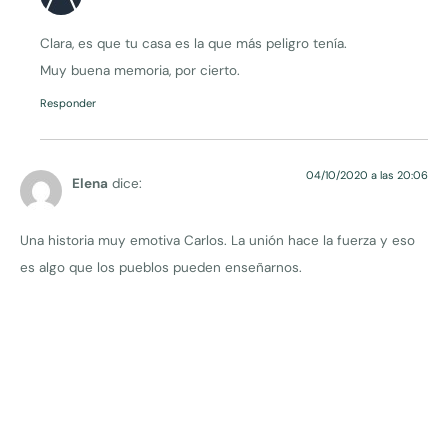
Clara, es que tu casa es la que más peligro tenía.
Muy buena memoria, por cierto.
Responder
04/10/2020 a las 20:06
Elena
dice:
Una historia muy emotiva Carlos. La unión hace la fuerza y eso
es algo que los pueblos pueden enseñarnos.
Responder
05/10/2020 a las 17:08
Carlos Rubio Sancho
dice:
¡Gracias, Elena! Es cierto, debemos dar al mundo rural la